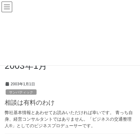
コ
ナ
ン
ビ
テ
ゲ
ン
ー
青っちの『わ』
ツ
シ
へ
ョ
ス
ン
HOME
青っちの『わ』
2003年1月
キ
に
ッ
移
プ
動
2003年1月
2003年1月1日
サンパティック
相談は有料のわけ
弊社基本情報とあわせてお読みいただければ幸いです。 青っち自
身、経営コンサルタントではありません。「ビジネスの交通整理
人®」としてのビジネスプロデューサーです。